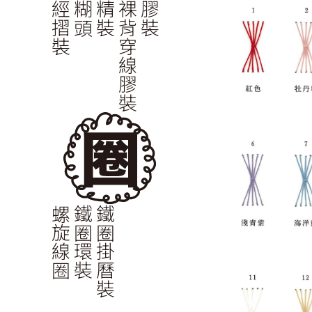
經摺裝
糊頭
精裝
裸背穿線膠裝
膠裝
螺旋線圈
鐵圈環裝
鐵圈掛曆裝