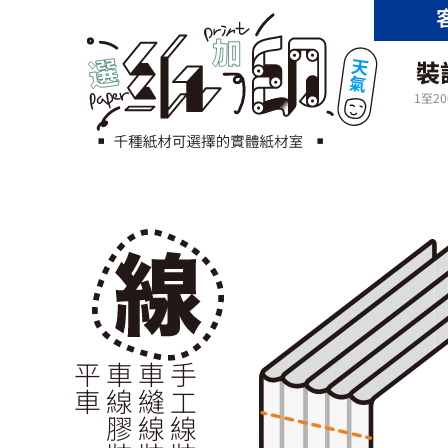
裝
1至2
平車
車線膠裝
車縫線裝
手工線裝書