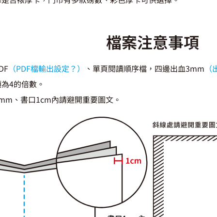
檔案注意事項
DF
（PDF檔輸出設定？）
、單頁閱讀順序檔，四邊出血3mm
（
須為4的倍數。
mm、書口1cm內請避開重要圖文。