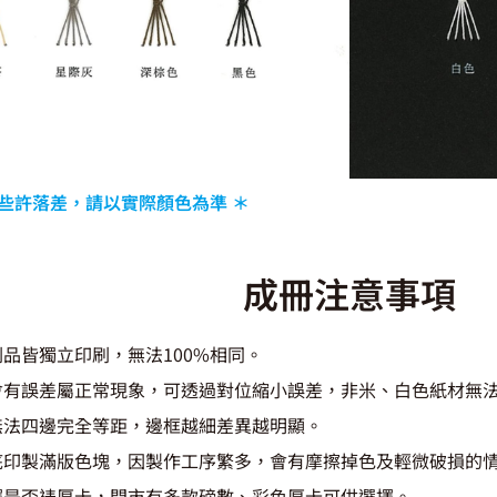
些許落差，請以實際顏色為準 ＊
成冊注意事項
品皆獨立印刷，無法100%相同。
會有誤差屬正常現象，可透過對位縮小誤差，非米、白色紙材無
無法四邊完全等距，邊框越細差異越明顯。
底印製滿版色塊，因製作工序繁多，會有摩擦掉色及輕微破損的
擇是否裱厚卡，門市有多款磅數、彩色厚卡可供選擇。