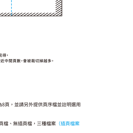
為8頁，並請另外提供頁序檔並註明選用
頁檔、無插頁檔，三種檔案
（插頁檔案