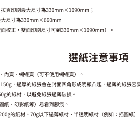
拉頁印刷最大尺寸為330mm×1090mm；
大尺寸為330mm×660mm
面校正，雙面印刷尺寸可到330mm×1090mm）。
選紙注意事項
、內頁、蝴蝶頁（可不使用蝴蝶頁）。
～150g，過厚的紙張會在封面四角形成明顯凸起，過薄的紙張容
150g的紙材，以避免紙張過薄破損。
圖紙、幻影紙等）易看到膠痕。
200g的紙材、70g以下過薄紙材、半透明紙材（例如：描圖紙