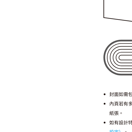
封面如需包
內頁若有
紙張。
如有設計
設定）
。