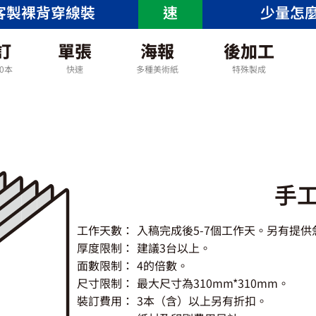
客製裸背穿線裝
速
少量怎
訂
單張
海報
後加工
00本
快速
多種美術紙
特殊製成
手
工作天數：
入稿完成後5-7個工作天。另有提供
厚度限制：
建議3台以上。
面數限制：
4的倍數。
尺寸限制：
最大尺寸為310mm*310mm。
裝訂費用：
3本（含）以上另有折扣。