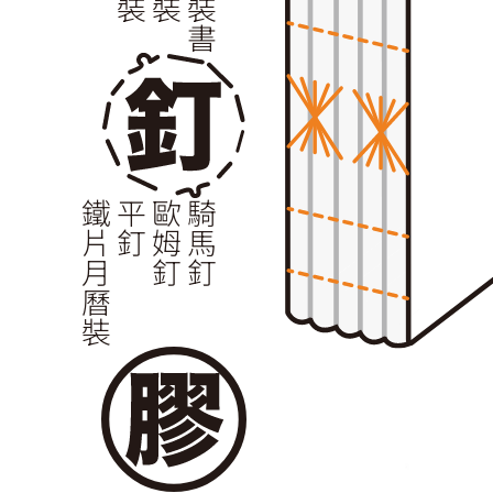
鐵片月曆裝
平釘
歐姆釘
騎馬釘