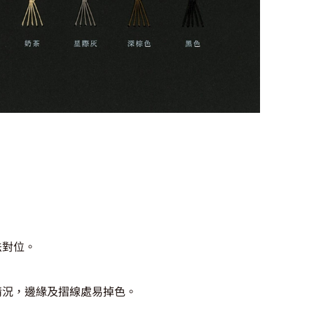
法對位。
情況，邊緣及摺線處易掉色。