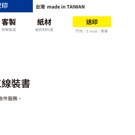
麼印
客製
紙材
送印
特殊製成
紙的材料室
門市╱E-mail╱表單
工線裝書
急件服務。