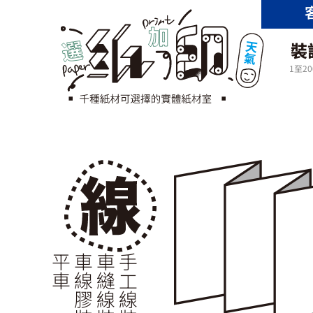
裝
1至2
平車
車線膠裝
車縫線裝
手工線裝書