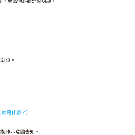
多，成品傾斜狀況越明顯。
法對位。
出血是什麼？）
請製作示意圖告知。