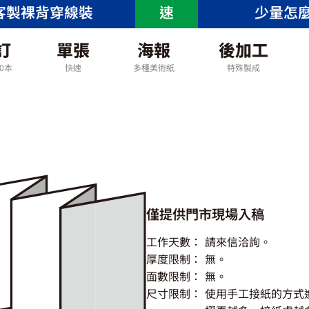
客製裸背穿線裝
速
少量怎
訂
單張
海報
後加工
00本
快速
多種美術紙
特殊製成
僅提供門市現場入稿
工作天數：
請來信洽詢。
厚度限制：
無。
面數限制：
無。
尺寸限制：
使用手工接紙的方式