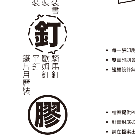
每一張印刷
鐵片月曆裝
平釘
歐姆釘
騎馬釘
雙面印刷
邊框設計
檔案提供P
封面封底如
請在檔案