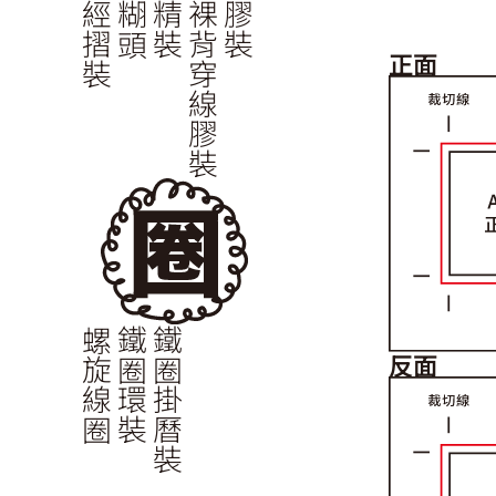
經摺裝
糊頭
精裝
裸背穿線膠裝
膠裝
正面
螺旋線圈
鐵圈環裝
鐵圈掛曆裝
反面