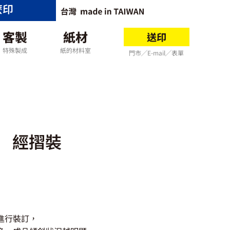
麼印
客製
紙材
送印
特殊製成
紙的材料室
門市╱E-mail╱表單
經摺裝
進行裝訂，