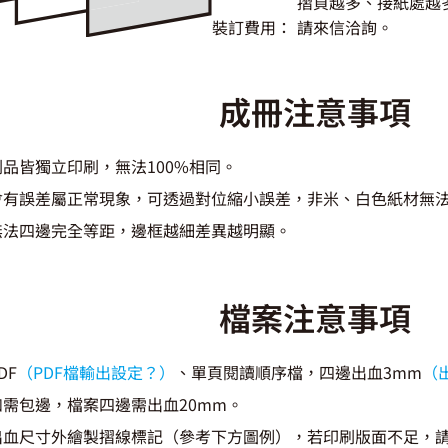
摺頁越多、接紙處越
裝訂費用：
請來信洽詢。
成冊注意事項
品皆獨立印刷，無法100%相同。
會有誤差屬正常現象，可透過對位縮小誤差，非米、白色紙材無
無法四邊完全等距，邊框越細差異越明顯。
檔案注意事項
DF
（PDF檔輸出設定？）
、單頁閱讀順序檔，四邊出血3mm
（
需包邊，檔案四邊需出血20mm。
出血尺寸外繪製摺線標記（參考下方圖例），若印刷版面不足，