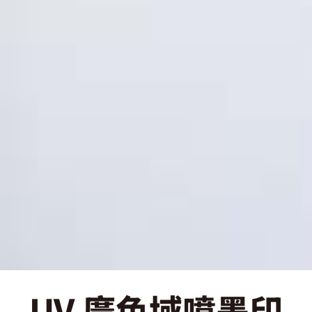
UV 廣色域噴墨印