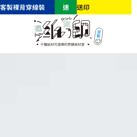
客製裸背穿線裝
速
送印