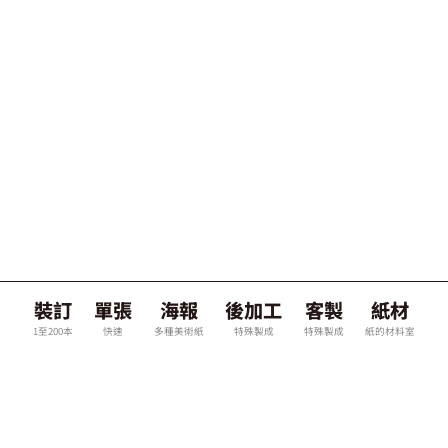
裝訂
單張
海報
後加工
客製
紙材
1至200本
快速
多種美術紙
特殊製成
特殊製成
紙的材料室