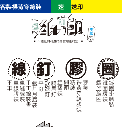
客製裸背穿線裝
速
送印
經摺裝
糊頭
精裝
裸背穿線膠裝
膠裝
螺旋線圈
鐵圈環裝
鐵圈掛曆裝
平車
車線膠裝
車縫線裝
手工線裝書
鐵片月曆裝
平釘
歐姆釘
騎馬釘