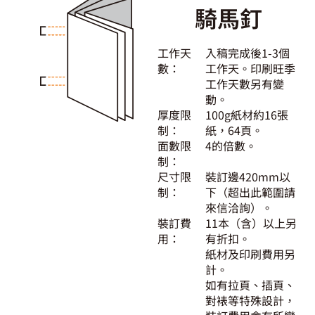
騎馬釘
工作天
入稿完成後1-3個
數：
工作天。印刷旺季
工作天數另有變
動。
厚度限
100g紙材約16張
制：
紙，64頁。
面數限
4的倍數。
制：
尺寸限
裝訂邊420mm以
制：
下（超出此範圍請
來信洽詢）。
裝訂費
11本（含）以上另
用：
有折扣。
紙材及印刷費用另
計。
如有拉頁、插頁、
對裱等特殊設計，