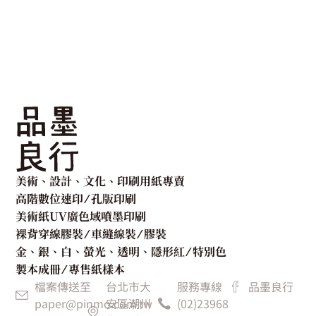
美術、設計、文化、印刷用紙專賣
高階數位速印 ⁄ 孔版印刷
美術紙UV廣色域噴墨印刷
裸背穿線膠裝 ⁄ 車縫線裝 ⁄ 膠裝
金、銀、白、螢光、透明、隱形紅 ⁄ 特別色
製本成冊 ⁄ 專售紙樣本
檔案傳送至
台北市大
服務專線
品墨良行
paper@pinmo.com.tw
安區潮州
(02)23968