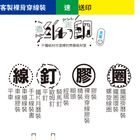
客製裸背穿線裝
速
送印
經摺裝
糊頭
精裝
裸背穿線膠裝
膠裝
螺旋線圈
鐵圈環裝
鐵圈掛曆裝
平車
車線膠裝
車縫線裝
手工線裝書
鐵片月曆裝
平釘
歐姆釘
騎馬釘