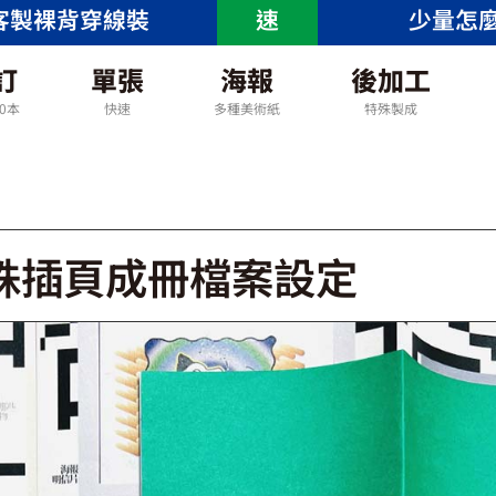
客製裸背穿線裝
速
少量怎
訂
單張
海報
後加工
00本
快速
多種美術紙
特殊製成
殊插頁成冊檔案設定