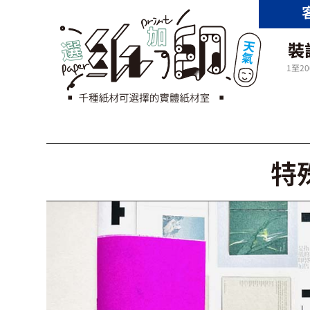
裝
1至2
特