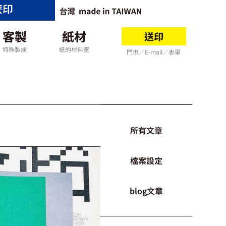
麼印
客製
紙材
送印
特殊製成
紙的材料室
門市╱E-mail╱表單
所有文章
檔案設定
blog文章