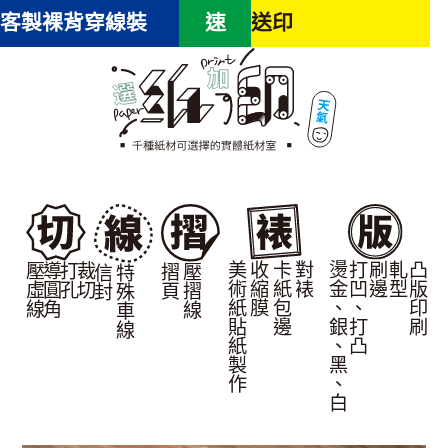
客製裸背穿線裝
速
送印
美術紙貼紙製作
收縮膜
卡紙包邊
對裱
燙金、銀、黑、白
打凹、打凸
刷邊
軋型
凸版印刷
壓虛線
導圓角
打孔
裁切
摺頁
壓摺線
信封
特殊車線