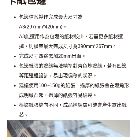
卡紙包邊
包邊檔案製作完成最大尺寸為
A3(297mm*420mm)。
A3能選用作為包邊的紙材較少，若需更多紙材選
擇，則檔案最大完成尺寸為390mm*267mm。
完成尺寸四邊需加20mm出血。
包邊紙張的邊緣無法精準對齊色塊邊緣，若有四邊
等距邊框設計，易出現偏移的狀況。
建議使用100~150g的紙張，過厚的紙張會在邊角形
成明顯凸起，過薄的紙張容易破裂。
根據紙張絲向不同，成品摺線處可能會產生露出紙
芯。