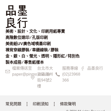
美術、設計、文化、印刷用紙專賣
高階數位速印 ⁄ 孔版印刷
美術紙UV廣色域噴墨印刷
裸背穿線膠裝 ⁄ 車縫線裝 ⁄ 膠裝
金、銀、白、螢光、透明、隱形紅 ⁄ 特別色
製本成冊 ⁄ 專售紙樣本
檔案傳送至
台北市大
服務專線
品墨良行
paper@pinmo.com.tw
安區潮州
(02)23968
街94號2
366
樓
常見問題
印刷須知
條款聲明