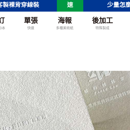
客製裸背穿線裝
速
少量怎
訂
單張
海報
後加工
00本
快速
多種美術紙
特殊製成