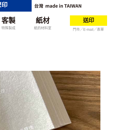
麼印
客製
紙材
送印
特殊製成
紙的材料室
門市╱E-mail╱表單