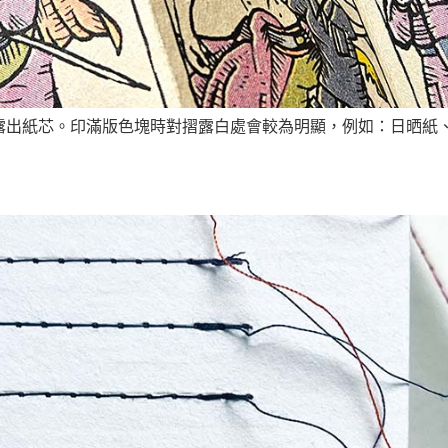
易露出紙芯。印滿版色塊時對摺露白處會較為明顯，例如：日晒紙、鬆