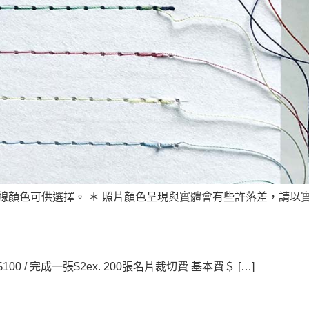
線顏色可供選擇。 ＊ 照片顏色呈現與實體會有些許落差，請以實際
 / 完成一張$2ex. 200張名片裁切費 基本費＄ […]