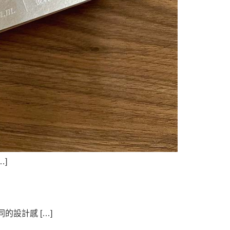
…]
設計感 […]