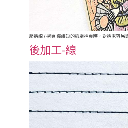
壓摺線 / 摺頁 纖維短的紙張摺頁時，對摺處容
後加工-線