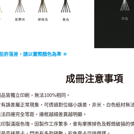
些許落差，請以實際顏色為準 ＊
成冊注意事項
品皆獨立印刷，無法100%相同。
會有誤差屬正常現象，可透過對位縮小誤差，非米、白色紙材無
無法四邊完全等距，邊框越細差異越明顯。
底印製滿版色塊，因製作工序繁多，會有摩擦掉色及輕微破損的
擇是否裱厚卡，門市有多款磅數、彩色厚卡可供選擇。