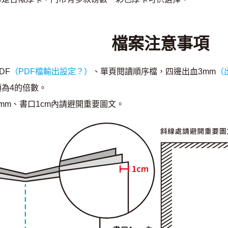
檔案注意事項
DF
（PDF檔輸出設定？）
、單頁閱讀順序檔，四邊出血3mm
（
須為4的倍數。
mm、書口1cm內請避開重要圖文。