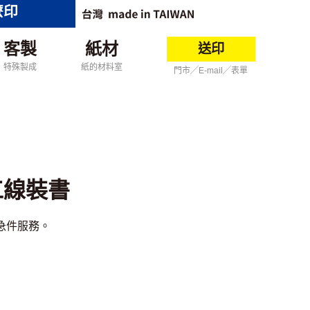
麼印
客製
紙材
送印
特殊製成
紙的材料室
門市╱E-mail╱表單
工線裝書
急件服務。