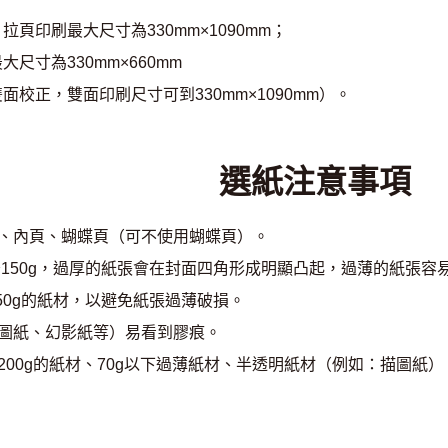
拉頁印刷最大尺寸為330mm×1090mm；
大尺寸為330mm×660mm
面校正，雙面印刷尺寸可到330mm×1090mm）。
選紙注意事項
、內頁、蝴蝶頁（可不使用蝴蝶頁）。
～150g，過厚的紙張會在封面四角形成明顯凸起，過薄的紙張容
150g的紙材，以避免紙張過薄破損。
圖紙、幻影紙等）易看到膠痕。
200g的紙材、70g以下過薄紙材、半透明紙材（例如：描圖紙