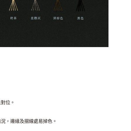
法對位。
情況，邊緣及摺線處易掉色。