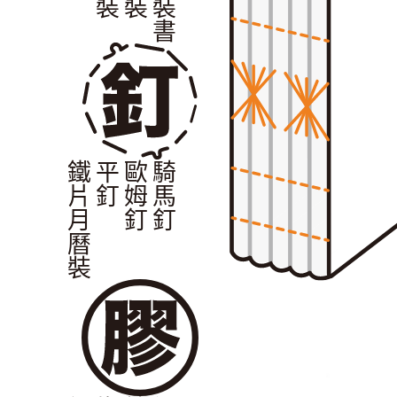
鐵片月曆裝
平釘
歐姆釘
騎馬釘