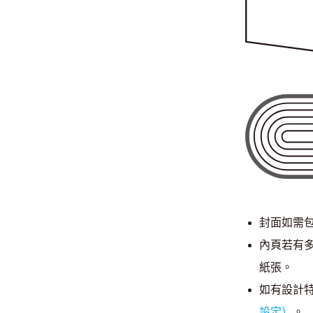
封面如需包
內頁若有
紙張。
如有設計
設定）
。