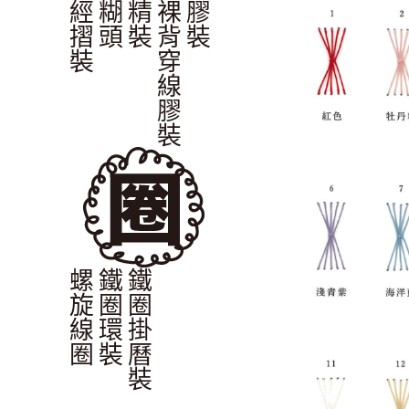
經摺裝
糊頭
精裝
裸背穿線膠裝
膠裝
螺旋線圈
鐵圈環裝
鐵圈掛曆裝