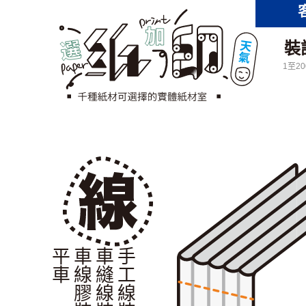
裝
1至2
平車
車線膠裝
車縫線裝
手工線裝書