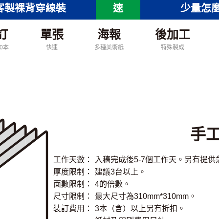
客製裸背穿線裝
速
少量怎
訂
單張
海報
後加工
00本
快速
多種美術紙
特殊製成
手
工作天數：
入稿完成後5-7個工作天。另有提供
厚度限制：
建議3台以上。
面數限制：
4的倍數。
尺寸限制：
最大尺寸為310mm*310mm。
裝訂費用：
3本（含）以上另有折扣。